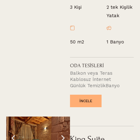
2 tek Kişilik
3 Kişi
Yatak
50 m2
1 Banyo
O
D
A
T
E
S
İ
S
L
E
R
İ
Balkon veya Teras
Kablosuz İnternet
Günlük Temizlik
Banyo
INCELE
King Suite