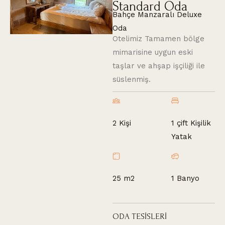
Standard Oda
Bahçe Manzaralı Deluxe
Oda
Otelimiz Tamamen bölge
mimarisine uygun eski
taşlar ve ahşap işçiliği ile
süslenmiş.
1 çift Kişilik
2 Kişi
Yatak
25 m2
1 Banyo
O
D
A
T
E
S
İ
S
L
E
R
İ