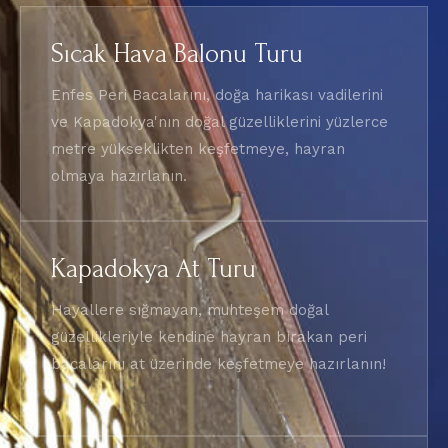
Sıcak Hava Balonu Turu
Enfes Peri Bacalarını, doğa harikası vadilerini
ve Kapadokya'nın doğal güzelliklerini yüzlerce
metre yükseklikten keşfetmeye, hayran
olmaya hazırlanın.
Kapadokya At Turu
Hayallere sığmayan, muhteşem doğal
güzellikleriyle kendine hayran bırakan peri
bacalarını at üzerinde keşfetmeye hazırlanın!