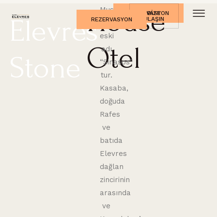
House
Mustafapaşa
REZERVASYON
BIZE
Elevres
ULAŞIN
REZERVASYON
Kasabasının
eski
Otel
adı
Stone
“Sinasos”
tur.
Kasaba,
doğuda
Rafes
ve
batıda
Elevres
dağlan
zincirinin
arasında
ve