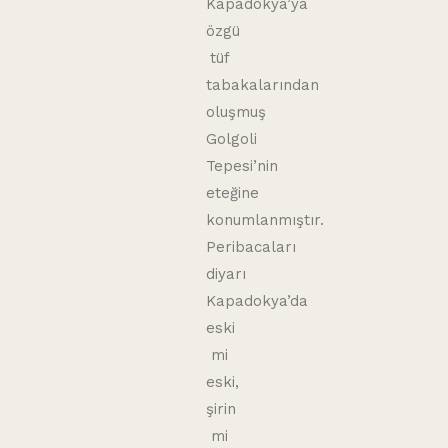
Kapadokya’ya
özgü
tüf
tabakalarından
oluşmuş
Golgoli
Tepesi’nin
eteğine
konumlanmıştır.
Peribacaları
diyarı
Kapadokya’da
eski
mi
eski,
şirin
mi