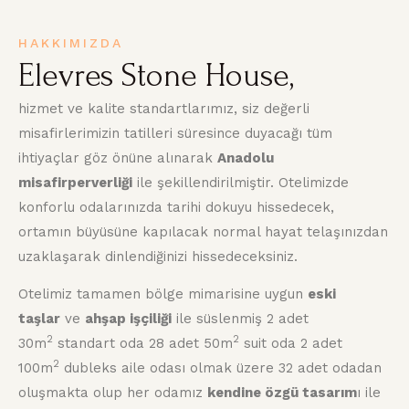
HAKKIMIZDA
Elevres Stone House,
hizmet ve kalite standartlarımız, siz değerli
misafirlerimizin tatilleri süresince duyacağı tüm
ihtiyaçlar göz önüne alınarak
Anadolu
misafirperverliği
ile şekillendirilmiştir. Otelimizde
konforlu odalarınızda tarihi dokuyu hissedecek,
ortamın büyüsüne kapılacak normal hayat telaşınızdan
uzaklaşarak dinlendiğinizi hissedeceksiniz.
Otelimiz tamamen bölge mimarisine uygun
eski
taşlar
ve
ahşap işçiliği
ile süslenmiş 2 adet
2
2
30m
standart oda 28 adet 50m
suit oda 2 adet
2
100m
dubleks aile odası olmak üzere 32 adet odadan
oluşmakta olup her odamız
kendine özgü tasarım
ı ile