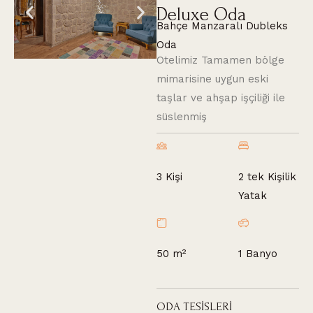
Deluxe Oda
Bahçe Manzaralı Dubleks
Oda
Otelimiz Tamamen bölge
mimarisine uygun eski
taşlar ve ahşap işçiliği ile
süslenmiş
2 tek Kişilik
3 Kişi
Yatak
50 m²
1 Banyo
O
D
A
T
E
S
İ
S
L
E
R
İ