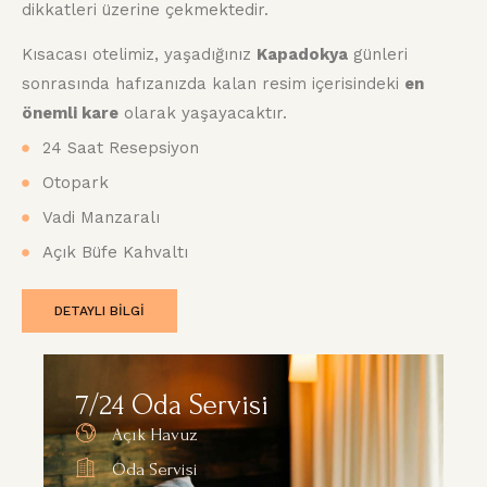
dikkatleri üzerine çekmektedir.
Kısacası otelimiz, yaşadığınız
Kapadokya
günleri
sonrasında hafızanızda kalan resim içerisindeki
en
önemli kare
olarak yaşayacaktır.
24 Saat Resepsiyon
Otopark
Vadi Manzaralı
Açık Büfe Kahvaltı
DETAYLI BILGI
7/24 Oda Servisi
Açık Havuz
Oda Servisi