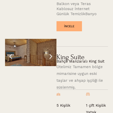
Balkon veya Teras
Kablosuz İnternet
Günlük Temizlik
Banyo
INCELE
King Suite
Bahçe Manzaralı King Suit
Otelimiz Tamamen bölge
mimarisine uygun eski
taşlar ve ahşap işçiliği ile
süslenmiş.
1 çift Kişilik
5 Kişilik
Yatak