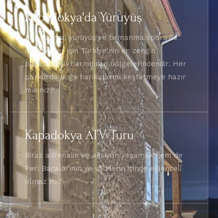
Kapadokya'da Yürüyüş
Kapadokya, yürüyüş ve tırmanma sporu ile
ilgilenenler için Türkiye‘nin en zengin
parkurlarını barındıran bölgelerindendir. Her
parkurda doğa harikalarını keşfetmeye hazır
mısınız?
Kapadokya ATV Turu
Biraz adrenalin ve aksiyon yaşamak hem de
Peri Bacalarının ve vadilerin içinde eğlenceli
olmaz mı?