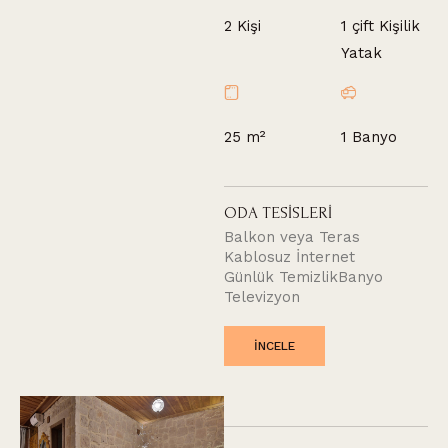
1 çift Kişilik
2 Kişi
Yatak
25 m²
1 Banyo
O
D
A
T
E
S
İ
S
L
E
R
İ
Balkon veya Teras
Kablosuz İnternet
Günlük Temizlik
Banyo
Televizyon
INCELE