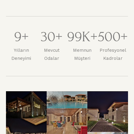
9
+
30
+
99
K+
500
+
Yılların
Mevcut
Memnun
Profesyonel
Deneyimi
Odalar
Müşteri
Kadrolar