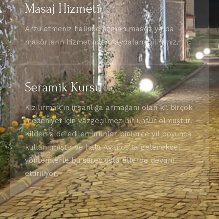
Masaj Hizmeti
Arzu etmeniz halinde uzman masöz ya da
masörlerin hizmetinden faydalanabilirsiniz.
Seramik Kursu
Kızılırmak’ın insanlığa armağanı olan kil birçok
medeniyet için vazgeçilmez bir unsur olmuştur.
Kilden elde edilen ürünler binlerce yıl boyunca
kullanılmıştır ve hala Avanos'ta geleneksel
yöntemlerle bu süreç usta ellerde devam
ettiriliyor.